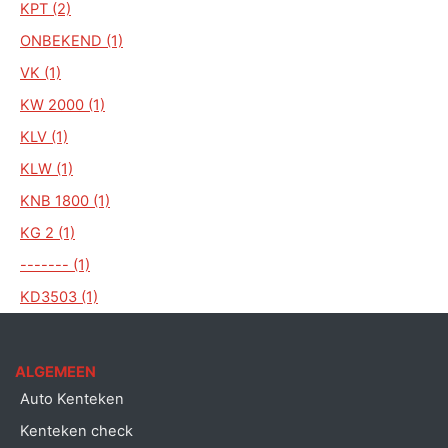
KPT (2)
ONBEKEND (1)
VK (1)
KW 2000 (1)
KLV (1)
KLW (1)
KNB 1800 (1)
KG 2 (1)
------- (1)
KD3503 (1)
ALGEMEEN
Auto Kenteken
Kenteken check