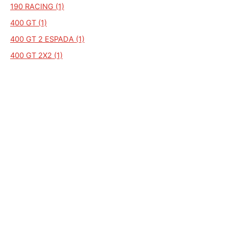
190 RACING (1)
400 GT (1)
400 GT 2 ESPADA (1)
400 GT 2X2 (1)
400 GT COUPE 2+2 (1)
400 GT ESPADA (1)
400 GT ISLERO (1)
132 SE (1)
132SE (1)
1060 DT (1)
105 FORMULA (1)
1056 (1)
135 VDT (1)
1256 (1)