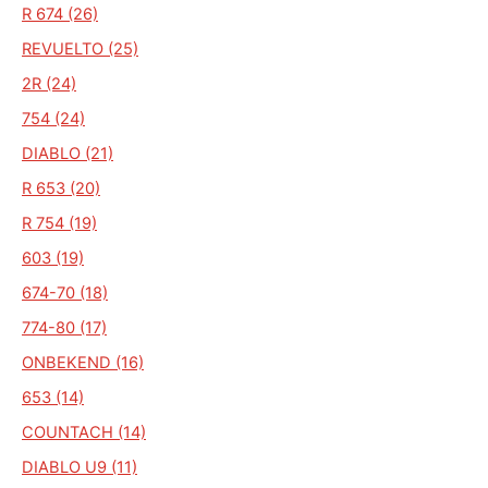
R 674 (26)
REVUELTO (25)
2R (24)
754 (24)
DIABLO (21)
R 653 (20)
R 754 (19)
603 (19)
674-70 (18)
774-80 (17)
ONBEKEND (16)
653 (14)
COUNTACH (14)
DIABLO U9 (11)