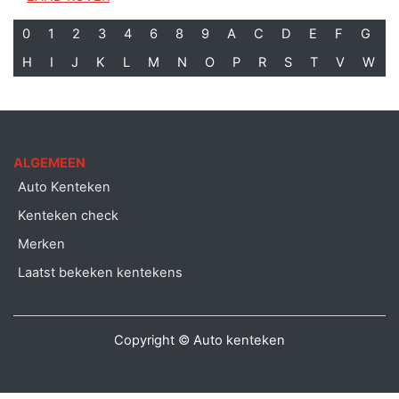
0
1
2
3
4
6
8
9
A
C
D
E
F
G
H
I
J
K
L
M
N
O
P
R
S
T
V
W
ALGEMEEN
Auto Kenteken
Kenteken check
Merken
Laatst bekeken kentekens
Copyright © Auto kenteken