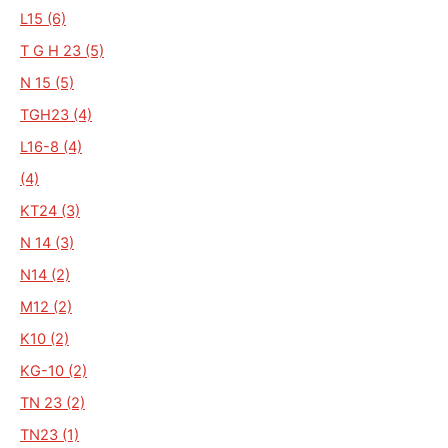
L15 (6)
T G H 23 (5)
N 15 (5)
TGH23 (4)
L16-8 (4)
(4)
KT24 (3)
N 14 (3)
N14 (2)
M12 (2)
K10 (2)
KG-10 (2)
TN 23 (2)
TN23 (1)