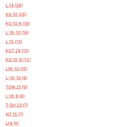
L 14 (29)
KG 10 (26)
KG 10 A (18)
L 16-10 (16)
L 15 (13)
KGT 24 (12)
KG 10-A (12)
L16-10 (10)
L-16-10 (9)
TGW 21 (9)
L 16-8 (8)
T GH 23 (7)
NT 15 (7)
L14 (6)