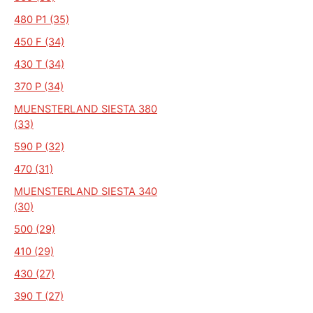
480 P1 (35)
450 F (34)
430 T (34)
370 P (34)
MUENSTERLAND SIESTA 380
(33)
590 P (32)
470 (31)
MUENSTERLAND SIESTA 340
(30)
500 (29)
410 (29)
430 (27)
390 T (27)