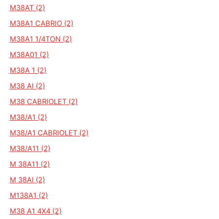
M38AT (2)
M38A1 CABRIO (2)
M38A1 1/4TON (2)
M38A01 (2)
M38A 1 (2)
M38 AI (2)
M38 CABRIOLET (2)
M38/A1 (2)
M38/A1 CABRIOLET (2)
M38/A11 (2)
M 38A11 (2)
M 38AI (2)
M138A1 (2)
M38 A1 4X4 (2)