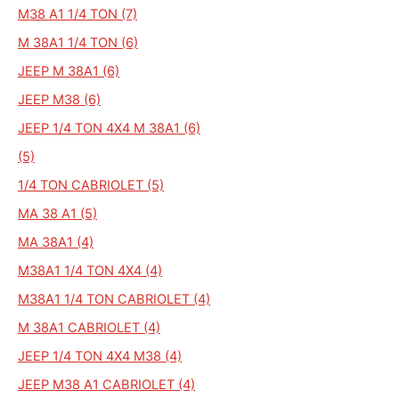
M38 A1 1/4 TON (7)
M 38A1 1/4 TON (6)
JEEP M 38A1 (6)
JEEP M38 (6)
JEEP 1/4 TON 4X4 M 38A1 (6)
(5)
1/4 TON CABRIOLET (5)
MA 38 A1 (5)
MA 38A1 (4)
M38A1 1/4 TON 4X4 (4)
M38A1 1/4 TON CABRIOLET (4)
M 38A1 CABRIOLET (4)
JEEP 1/4 TON 4X4 M38 (4)
JEEP M38 A1 CABRIOLET (4)