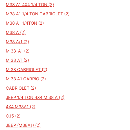
M38 A1 4X4 1/4 TON (2)
M38 A1 1/4 TON CABRIOLET (2)
M38 A1 1/4TON (2)
M38 A (2)
M38 A/1 (2)
M 38-A1 (2)
M 38 AT (2)
M 38 CABRIOLET (2)
M 38 A1 CABRIO (2)
CABRIOLET (2)
JEEP 1/4 TON 4X4 M 38 A (2)
4X4 M38A1 (2)
CJ5 (2)
JEEP (M38A1) (2)