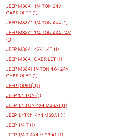
JEEP M38A1 1/4 TON 24V
CABRIOLET (1)
JEEP M38A1 1/4 TON 4X4 (1)
JEEP M38A1 1/4 TON 4X4 24V
(1)
JEEP M38A1 4X4 1.4T (1)
JEEP M38A1 CABRILET (1)
JEEP M38AI 1/4TON 4X4 24V
CABRIOLET (1)
JEEP (OPEN) (1)
JEEP 1.4 TON (1)
JEEP 1.4 TON 4X4 M38A1 (1)
JEEP 1.4TON 4X4 M38A1 (1)
JEEP 1/4 T (1)
JEEP 1/4 T 4X4 M 38 A1 (1)