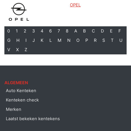
OPEL
0
1
2
3
4
6
7
8
A
B
C
D
E
F
G
H
I
J
K
L
M
N
O
P
R
S
T
U
V
X
Z
ALGEMEEN
Auto Kenteken
Kenteken check
Merken
Laatst bekeken kentekens