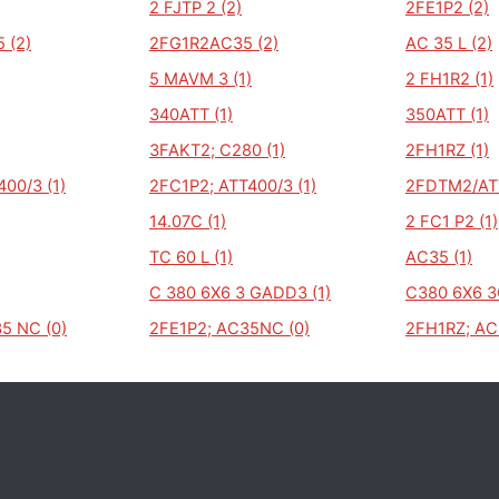
2 FJTP 2 (2)
2FE1P2 (2)
 (2)
2FG1R2AC35 (2)
AC 35 L (2)
5 MAVM 3 (1)
2 FH1R2 (1)
340ATT (1)
350ATT (1)
3FAKT2; C280 (1)
2FH1RZ (1)
00/3 (1)
2FC1P2; ATT400/3 (1)
2FDTM2/ATT
14.07C (1)
2 FC1 P2 (1)
TC 60 L (1)
AC35 (1)
C 380 6X6 3 GADD3 (1)
C380 6X6 3
35 NC (0)
2FE1P2; AC35NC (0)
2FH1RZ; AC