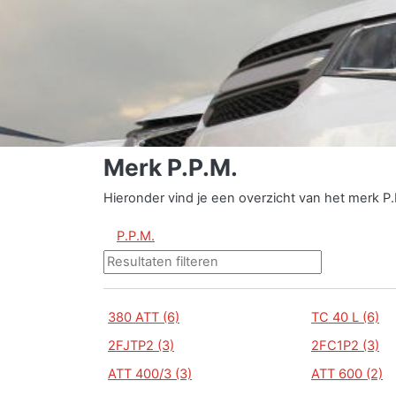
Merk P.P.M.
Hieronder vind je een overzicht van het merk P
P.P.M.
380 ATT (6)
TC 40 L (6)
2FJTP2 (3)
2FC1P2 (3)
ATT 400/3 (3)
ATT 600 (2)