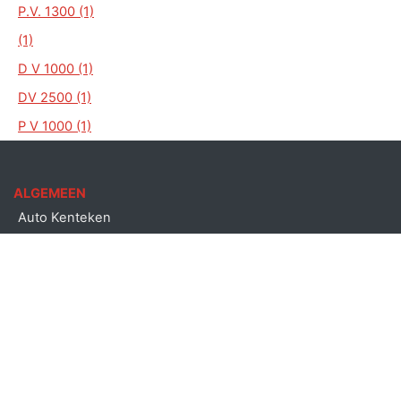
P.V. 1300 (1)
(1)
D V 1000 (1)
DV 2500 (1)
P V 1000 (1)
ALGEMEEN
Auto Kenteken
Kenteken check
Merken
Laatst bekeken kentekens
Copyright © Auto kenteken