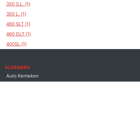
350 S.L. (1)
350 L. (1)
460 SLT (1)
460 DLT (1)
400SL (1)
ALGEMEEN
Auto Kenteken
Kenteken check
Merken
Laatst bekeken kentekens
Copyright © Auto kenteken