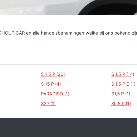
SCHOUT CAR en alle handelsbenamingen welke bij ons bekend zij
S 1 5 P (20)
S 1.5 P (14)
S 15 P (4)
S 1.5 P E (1)
PARADISO (1)
S1,5.P (1)
S2P (1)
SL 5 P (1)