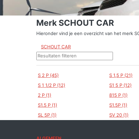
Merk SCHOUT CAR
Hieronder vind je een overzicht van het merk 
SCHOUT CAR
S 2 P (45)
S 1,5 P (21)
S 1 1/2 P (12)
S1 5 P (12)
2 P (1)
815 P (1)
S1.5 P (1)
S1.5P (1)
SL 5P (1)
SV 20 (1)
ALGEMEEN