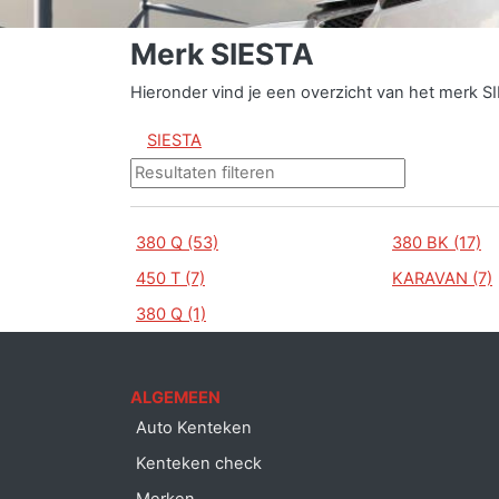
Merk SIESTA
Hieronder vind je een overzicht van het merk S
SIESTA
380 Q (53)
380 BK (17)
450 T (7)
KARAVAN (7)
380 Q (1)
ALGEMEEN
Auto Kenteken
Kenteken check
Merken