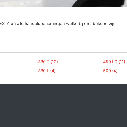
IESTA en alle handelsbenamingen welke bij ons bekend zijn.
380 T (12)
450 LQ (11)
380 L (4)
500 (4)