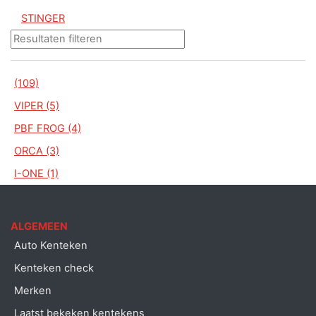
STINGER
(109)
VIPER (5)
PBF FROG (4)
ORCA (3)
I-ONE (1)
ALGEMEEN
Auto Kenteken
Kenteken check
Merken
Laatst bekeken kentekens