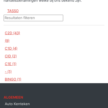
handelsbenamingen welke bij ons bekend zijn.
TASSO
C2D (43)
(9)
C1D (4)
CID (2)
C1E (1)
- (1)
BINGO (1)
ALGEMEEN
Auto Kenteken