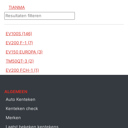
TIANMA
EV100S (146)
EV200 F-1 (7)
EV150 EUROPA (3)
TM50QT-3 (2)
EV200 FCH-1 (1)
ALGEMEEN
Auto Kenteken
Kenteken check
Merken
Laatst bekeken kentekens