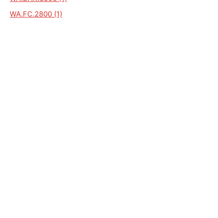
WA.FC.2800 (1)
WA3500/T (1)
WA3500B (1)
WA2600 (1)
WA2600 LED (1)
WA2700 (1)
WAMR101 (1)
WA3500DENPCLIXTAR (1)
ALGEMEEN
Auto Kenteken
Kenteken check
Merken