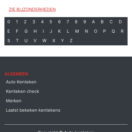
ZIE BIJZONDERHEDEN
0
1
2
3
4
5
6
7
8
9
A
B
C
D
E
F
G
H
I
J
K
L
M
N
O
P
Q
R
S
T
U
V
W
X
Y
Z
ALGEMEEN
Auto Kenteken
Kenteken check
Merken
Laatst bekeken kentekens