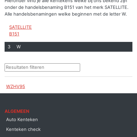
Hieronder vind je alle kentekens welke bij ons bekend zijn
onder de handelsbenaming B151 van het merk SATELLITE.
Alle handelsbenamingen welke beginnen met de letter W.
SATELLITE
B151
3
W
WZHV95
ALGEMEEN
Auto Kenteken
Kenteken check