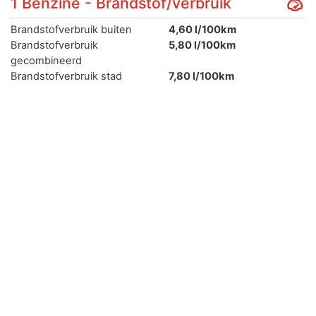
1 Benzine - Brandstof/verbruik
Brandstofverbruik buiten
4,60 l/100km
Brandstofverbruik
5,80 l/100km
gecombineerd
Brandstofverbruik stad
7,80 l/100km
CO2 uitstoot gecombineerd
134 g/km
Emissiecode
5
Geluidsniveau rijdend
73 dB
Geluidsniveau stationair
78 dB
Netto maximum vermogen
125,00 kW
Uiterlijk en inrichting
uiterlijk
Inrichting
MPV
Eerste kleur
BLAUW
Tweede kleur
Niet geregistreerd
Aantal zitplaatsen
5
Aantal deuren
4
Lengte
435 cm
Breedte