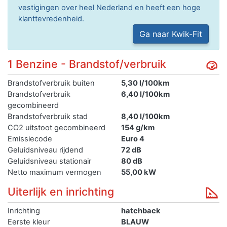
vestigingen over heel Nederland en heeft een hoge
klanttevredenheid.
Ga naar Kwik-Fit
1 Benzine - Brandstof/verbruik
Brandstofverbruik buiten
5,30 l/100km
Brandstofverbruik
6,40 l/100km
gecombineerd
Brandstofverbruik stad
8,40 l/100km
CO2 uitstoot gecombineerd
154 g/km
Emissiecode
Euro 4
Geluidsniveau rijdend
72 dB
Geluidsniveau stationair
80 dB
Netto maximum vermogen
55,00 kW
Uiterlijk en inrichting
Inrichting
hatchback
Eerste kleur
BLAUW