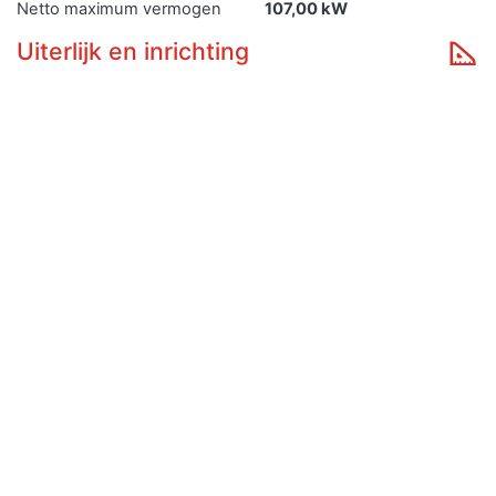
Netto maximum vermogen
107,00 kW
Uiterlijk en inrichting
Inrichting
MPV
Eerste kleur
GRIJS
Tweede kleur
Niet geregistreerd
Aantal zitplaatsen
5
Aantal deuren
4
Lengte
452 cm
Breedte
Technisch
technisch
Type
M
Uitvoering
MW4352??
Aantal Cilinders
4
Cilinderinhoud
1.999 cm³
Er zijn heel veel verzekeringen met verschillende
voorwaarden en het is lastig om te bepalen welke