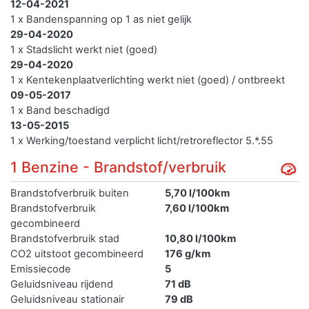
12-04-2021
1 x Bandenspanning op 1 as niet gelijk
29-04-2020
1 x Stadslicht werkt niet (goed)
29-04-2020
1 x Kentekenplaatverlichting werkt niet (goed) / ontbreekt
09-05-2017
1 x Band beschadigd
13-05-2015
1 x Werking/toestand verplicht licht/retroreflector 5.*.55
1 Benzine - Brandstof/verbruik
Brandstofverbruik buiten
5,70 l/100km
Brandstofverbruik
7,60 l/100km
gecombineerd
Brandstofverbruik stad
10,80 l/100km
CO2 uitstoot gecombineerd
176 g/km
Emissiecode
5
Geluidsniveau rijdend
71 dB
Geluidsniveau stationair
79 dB