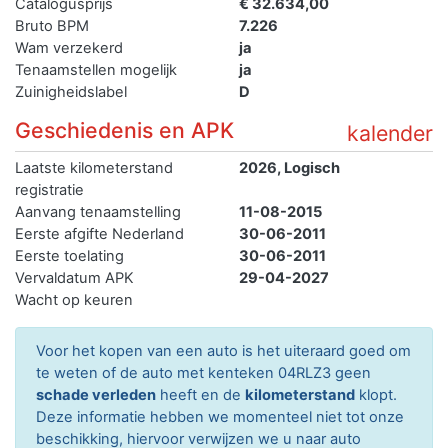
Catalogusprijs
€ 32.634,00
Bruto BPM
7.226
Wam verzekerd
ja
Tenaamstellen mogelijk
ja
Zuinigheidslabel
D
Geschiedenis en APK
kalender
Laatste kilometerstand
2026, Logisch
registratie
Aanvang tenaamstelling
11-08-2015
Eerste afgifte Nederland
30-06-2011
Eerste toelating
30-06-2011
Vervaldatum APK
29-04-2027
Wacht op keuren
Voor het kopen van een auto is het uiteraard goed om
te weten of de auto met kenteken 04RLZ3 geen
schade verleden
heeft en de
kilometerstand
klopt.
Deze informatie hebben we momenteel niet tot onze
beschikking, hiervoor verwijzen we u naar auto