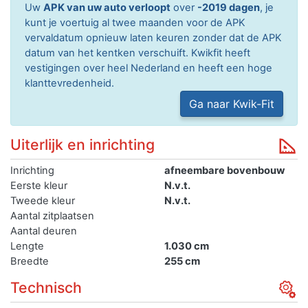
Uw
APK van uw auto verloopt
over
-2019 dagen
, je
kunt je voertuig al twee maanden voor de APK
vervaldatum opnieuw laten keuren zonder dat de APK
datum van het kentken verschuift. Kwikfit heeft
vestigingen over heel Nederland en heeft een hoge
klanttevredenheid.
Ga naar Kwik-Fit
Uiterlijk en inrichting
Inrichting
afneembare bovenbouw
Eerste kleur
N.v.t.
Tweede kleur
N.v.t.
Aantal zitplaatsen
Aantal deuren
Lengte
1.030 cm
Breedte
255 cm
Technisch