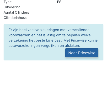
Type
ES
Uitvoering
Aantal Cilinders
Cilinderinhoud
Er zijn heel veel verzekeringen met verschillende
voorwaarden en het is lastig om te bepalen welke
verzekering het beste bij je past. Met Pricewise kun je
autoverzekeringen vergelijken en afsluiten.
Naar Pricewise
Gewichten
Laadvermogen
14.920 kg
Massa leeg voertuig
3.080 kg
Massa rijklaar
Toegestane massa voertuig
18.000 kg
Max trekken geremd
Max trekken ongeremd