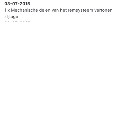
03-07-2015
1 x Mechanische delen van het remsysteem vertonen
slijtage
03-07-2015
1 x Band(en) aanwezig met een profieldiepte van 1,6 t/m 2,5
mm
Uw
APK van uw auto verloopt
over
19 dagen
, je kunt
je voertuig al twee maanden voor de APK vervaldatum
opnieuw laten keuren zonder dat de APK datum van
het kentken verschuift. Kwikfit heeft vestigingen over
heel Nederland en heeft een hoge klanttevredenheid.
Ga naar Kwik-Fit
1 Diesel - Brandstof/verbruik
Brandstofverbruik buiten
Brandstofverbruik
gecombineerd