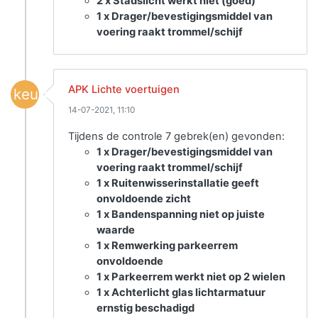
2 x Stadslicht werkt niet (goed)
1 x Drager/bevestigingsmiddel van
voering raakt trommel/schijf
APK Lichte voertuigen
keuring
14-07-2021, 11:10
Tijdens de controle 7 gebrek(en) gevonden:
1 x Drager/bevestigingsmiddel van
voering raakt trommel/schijf
1 x Ruitenwisserinstallatie geeft
onvoldoende zicht
1 x Bandenspanning niet op juiste
waarde
1 x Remwerking parkeerrem
onvoldoende
1 x Parkeerrem werkt niet op 2 wielen
1 x Achterlicht glas lichtarmatuur
ernstig beschadigd