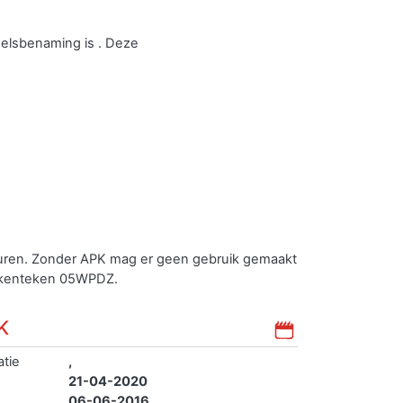
elsbenaming is . Deze
euren. Zonder APK mag er geen gebruik gemaakt
t kenteken 05WPDZ.
K
atie
,
21-04-2020
06-06-2016