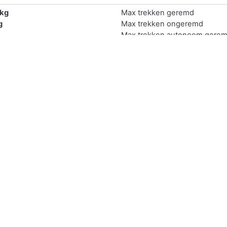
 kg
Max trekken geremd
g
Max trekken ongeremd
Max trekken autonoom gere
 kg
Max trekken middanas gerem
Max trekken oplegger gerem
ijk online verkopen.
 zelf verkopen door deze te delen via sociaal media. Druk op d
prijs aangezien je de auto middels deze manier vaak verkoopt aan 
ls een platform. Bij
Marktplaats Auto
heeft u elke maand 1 miljoe
s waar dan ook.
en middels een auto inkoper. Deze geeft voor elke auto binnen 
an europa is
Wijkopenautos
.
r je de benodigde gegevens van je auto in zoals het kenteken en 