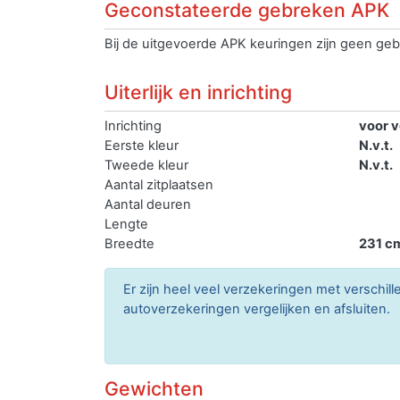
Geconstateerde gebreken APK
Bij de uitgevoerde APK keuringen zijn geen geb
Uiterlijk en inrichting
Inrichting
voor v
Eerste kleur
N.v.t.
Tweede kleur
N.v.t.
Aantal zitplaatsen
Aantal deuren
Lengte
Breedte
231 c
Er zijn heel veel verzekeringen met verschil
autoverzekeringen vergelijken en afsluiten.
Gewichten