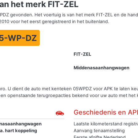
n het merk FIT-ZEL
DZ gevonden. Het voertuig is van het merk FIT-ZEL en de hand
010 voor het eerst geregistreerd in het buitenland.
5-WP-DZ
FIT-ZEL
Middenasaanhangwagen
uro. U dient de auto met kenteken 05WPDZ voor APK te laten k
geen openstaande terugroepacties bekend voor uw auto met he
Geschiedenis en AP
nasaanhangwagen
Laatste kilometerstand registr
k a. hart koppeling
Aanvang tenaamstelling
Eerste afgifte Nederland