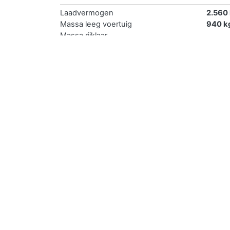
Laadvermogen
2.560
Massa leeg voertuig
940 k
Massa rijklaar
Toegestane massa voertuig
3.500
Verkopen
Je kan de auto met kenteken 05WPDZ gemakkel
De eerste en de goedkoopste methode is je auto
er een eerlijk verhaal bij met een realistische 
delen voor een groter bereik.
De tweede optie is de auto zelf verkopen midde
succesvolle verkoop is daarmee 2 x zo groot al
De derde mogelijkheid is de auto direct verkop
gegevens en overige informatie. De grootste v
Als vierde optie is laten verkopen. Hierbij voe