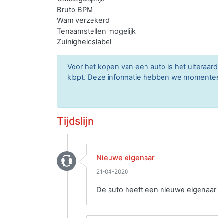
Bruto BPM
Wam verzekerd
Tenaamstellen mogelijk
Zuinigheidslabel
Voor het kopen van een auto is het uitera
klopt. Deze informatie hebben we momenteel 
Tijdslijn
Nieuwe eigenaar
21-04-2020
De auto heeft een nieuwe eigenaar 