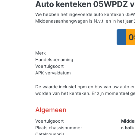
Auto kenteken 05WPDZ va
We hebben het ingevoerde auto kenteken 05WP
Middenasaanhangwagen is N.v.t. en in het jaar 2
0
Merk
Handelsbenaming
Voertuigsoort
APK vervaldatum
De waarde inclusief bpm en btw van uw auto e
worden van het kenteken.
Er zijn momenteel 
Algemeen
Voertuigsoort
Midde
Plaats chassisnummer
r. bal
Catalogusprijs