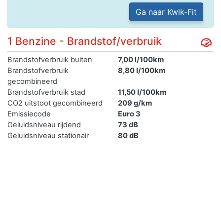
Ga naar Kwik-Fit
1 Benzine - Brandstof/verbruik
Brandstofverbruik buiten
7,00 l/100km
Brandstofverbruik
8,80 l/100km
gecombineerd
Brandstofverbruik stad
11,50 l/100km
CO2 uitstoot gecombineerd
209 g/km
Emissiecode
Euro 3
Geluidsniveau rijdend
73 dB
Geluidsniveau stationair
80 dB
Netto maximum vermogen
165,00 kW
Uiterlijk en inrichting
Inrichting
hatchback
Eerste kleur
ORANJE
Tweede kleur
Niet geregistreerd
Aantal zitplaatsen
5