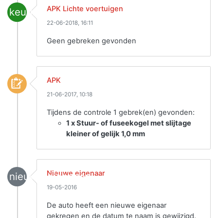
APK Lichte voertuigen
keuring
22-06-2018, 16:11
Geen gebreken gevonden
APK
21-06-2017, 10:18
Tijdens de controle 1 gebrek(en) gevonden:
1 x Stuur- of fuseekogel met slijtage
kleiner of gelijk 1,0 mm
Nieuwe eigenaar
nieuwe_eigenaar
19-05-2016
De auto heeft een nieuwe eigenaar
gekregen en de datum te naam is gewijzigd.