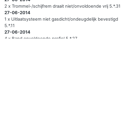
2 x Trommel-/schijfrem draait niet/onvoldoende vrij 5.*.31
27-06-2014
1 x Uitlaatsysteem niet gasdicht/ondeugdelijk bevestigd
5.*.11
27-06-2014
4 x Band onvoldoende profiel 5.*.27
27-06-2014
1 x Kleur verplicht licht niet volgens voorschrift 5.*.53
Uw
APK van uw auto verloopt
over
-374 dagen
, je
kunt je voertuig al twee maanden voor de APK
vervaldatum opnieuw laten keuren zonder dat de APK
datum van het kentken verschuift. Kwikfit heeft
vestigingen over heel Nederland en heeft een hoge
klanttevredenheid.
Ga naar Kwik-Fit
1 Benzine - Brandstof/verbruik