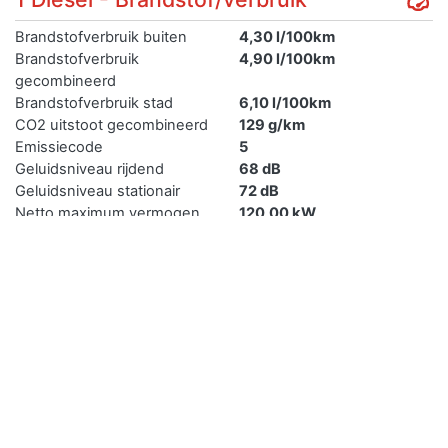
Brandstofverbruik buiten
4,30 l/100km
Brandstofverbruik
4,90 l/100km
gecombineerd
Brandstofverbruik stad
6,10 l/100km
CO2 uitstoot gecombineerd
129 g/km
Emissiecode
5
Geluidsniveau rijdend
68 dB
Geluidsniveau stationair
72 dB
Netto maximum vermogen
120,00 kW
Uiterlijk en inrichting
Inrichting
stationwagen
Eerste kleur
ZWART
Tweede kleur
Niet geregistreerd
Aantal zitplaatsen
5
Aantal deuren
4
Lengte
464 cm
Breedte