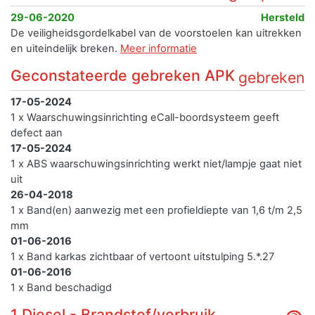
29-06-2020
Hersteld
De veiligheidsgordelkabel van de voorstoelen kan uitrekken
en uiteindelijk breken.
Meer informatie
Geconstateerde gebreken APK
gebreken
17-05-2024
1 x Waarschuwingsinrichting eCall-boordsysteem geeft
defect aan
17-05-2024
1 x ABS waarschuwingsinrichting werkt niet/lampje gaat niet
uit
26-04-2018
1 x Band(en) aanwezig met een profieldiepte van 1,6 t/m 2,5
mm
01-06-2016
1 x Band karkas zichtbaar of vertoont uitstulping 5.*.27
01-06-2016
1 x Band beschadigd
1 Diesel - Brandstof/verbruik