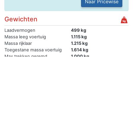
Naar Pricewise
Gewichten
Laadvermogen
499 kg
Massa leeg voertuig
1.115 kg
Massa rijklaar
1.215 kg
Toegestane massa voertuig
1.614 kg
Max trekken geremd
1.000 kg
Max trekken ongeremd
500 kg
Max trekken autonoom
geremd
Max trekken middanas
geremd
Max trekken oplegger
geremd
Verkopen
Je kan de auto met kenteken 20VRDB gemakkelijk online
verkopen.