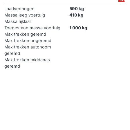
Laadvermogen
590 kg
Massa leeg voertuig
410 kg
Massa rijklaar
Toegestane massa voertuig
1.000 kg
Max trekken geremd
Max trekken ongeremd
Max trekken autonoom
geremd
Max trekken middanas
geremd
Max trekken oplegger
geremd
Verkopen
Je kan de auto met kenteken 23WFTH gemakkelijk online
verkopen.
De eerste en de goedkoopste methode is je auto zelf
verkopen door deze te delen via sociaal media. Druk op de