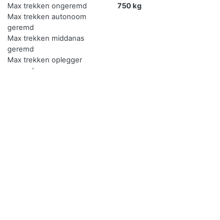
Max trekken ongeremd
750 kg
Max trekken autonoom
geremd
Max trekken middanas
geremd
Max trekken oplegger
geremd
Verkopen
Je kan de auto met kenteken 39JJG5 gemakkelijk online
verkopen.
De eerste en de goedkoopste methode is je auto zelf
verkopen door deze te delen via sociaal media. Druk op de
knop in het menu om deze link te delen. Type er een eerlijk
verhaal bij met een realistische prijs aangezien je de auto
middels deze manier vaak verkoopt aan een bekende.
Vraag je vrienden het bericht te delen voor een groter
bereik.