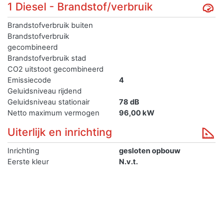
1 Diesel - Brandstof/verbruik
Brandstofverbruik buiten
Brandstofverbruik
gecombineerd
Brandstofverbruik stad
CO2 uitstoot gecombineerd
Emissiecode
4
Geluidsniveau rijdend
Geluidsniveau stationair
78 dB
Netto maximum vermogen
96,00 kW
Uiterlijk en inrichting
Inrichting
gesloten opbouw
Eerste kleur
N.v.t.
Tweede kleur
N.v.t.
Aantal zitplaatsen
6
Aantal deuren
0
Lengte
Breedte
190 cm