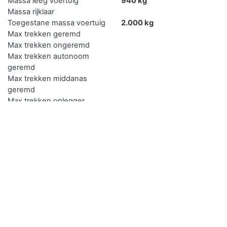
Massa leeg voertuig
940 kg
Massa rijklaar
Toegestane massa voertuig
2.000 kg
Max trekken geremd
Max trekken ongeremd
Max trekken autonoom
geremd
Max trekken middanas
geremd
Max trekken oplegger
geremd
Verkopen
Je kan de auto met kenteken 40WDRH gemakkelijk online
verkopen.
De eerste en de goedkoopste methode is je auto zelf
verkopen door deze te delen via sociaal media. Druk op de
knop in het menu om deze link te delen. Type er een eerlijk
verhaal bij met een realistische prijs aangezien je de auto
middels deze manier vaak verkoopt aan een bekende.