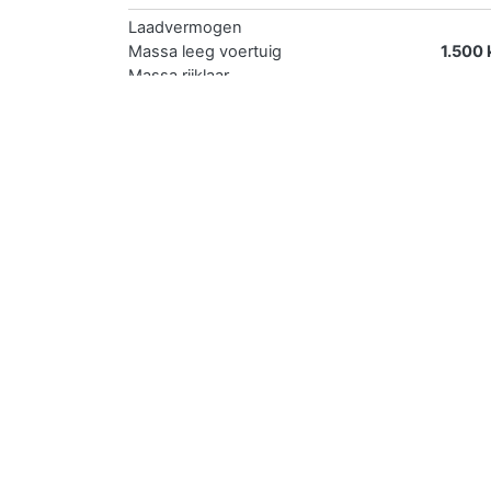
Laadvermogen
Massa leeg voertuig
1.500 
Massa rijklaar
Toegestane massa voertuig
1.500 
Verkopen
Je kan de auto met kenteken 43WKTH gemakkel
De eerste en de goedkoopste methode is je auto
er een eerlijk verhaal bij met een realistische 
delen voor een groter bereik.
De tweede optie is de auto zelf verkopen midde
succesvolle verkoop is daarmee 2 x zo groot al
De derde mogelijkheid is de auto direct verkop
gegevens en overige informatie. De grootste v
Als vierde optie is laten verkopen. Hierbij voe