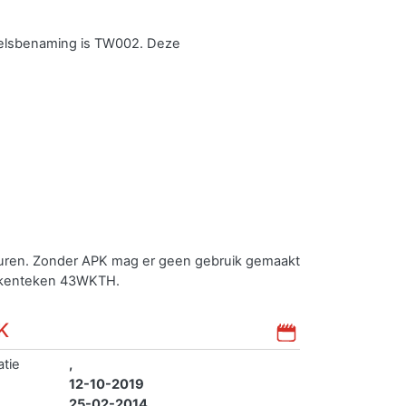
elsbenaming is TW002. Deze
euren. Zonder APK mag er geen gebruik gemaakt
t kenteken 43WKTH.
K
atie
,
12-10-2019
25-02-2014