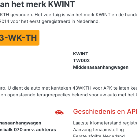
an het merk KWINT
KTH gevonden. Het voertuig is van het merk KWINT en de hand
2014 voor het eerst geregistreerd in Nederland.
3-WK-TH
KWINT
TW002
Middenasaanhangwagen
uro. U dient de auto met kenteken 43WKTH voor APK te laten k
geen openstaande terugroepacties bekend voor uw auto met he
Geschiedenis en AP
nasaanhangwagen
Laatste kilometerstand registr
en balk 070 cm v. achteras
Aanvang tenaamstelling
Eerste afgifte Nederland