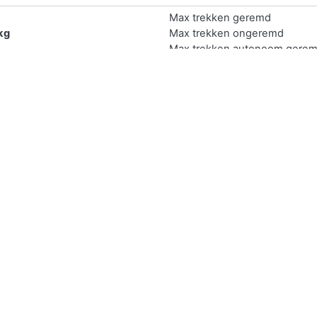
Max trekken geremd
kg
Max trekken ongeremd
Max trekken autonoom gere
kg
Max trekken middanas gerem
Max trekken oplegger gerem
ijk online verkopen.
 zelf verkopen door deze te delen via sociaal media. Druk op d
prijs aangezien je de auto middels deze manier vaak verkoopt aan 
ls een platform. Bij
Marktplaats Auto
heeft u elke maand 1 miljoe
s waar dan ook.
en middels een auto inkoper. Deze geeft voor elke auto binnen 
an europa is
Wijkopenautos
.
r je de benodigde gegevens van je auto in zoals het kenteken en 