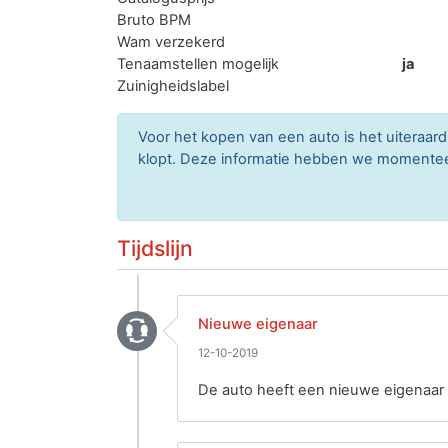
Bruto BPM
Wam verzekerd
Tenaamstellen mogelijk
ja
Zuinigheidslabel
Voor het kopen van een auto is het uitera
klopt. Deze informatie hebben we momenteel 
Tijdslijn
Nieuwe eigenaar
12-10-2019
De auto heeft een nieuwe eigenaar 