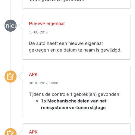
Nieuwe eigenaar
nieuwe_eigenaar
15-06-2018
De auto heeft een nieuwe eigenaar
gekregen en de datum te naam is gewijzigd.
APK
30-10-2017, 14:08
Tijdens de controle 1 gebrek(en) gevonden:
1 x Mechanische delen van het
remsysteem vertonen slijtage
APK