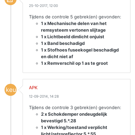
25-10-2017, 12:00
Tijdens de controle 5 gebrek(en) gevonden:
1 x Mechanische delen van het
remsysteem vertonen slijtage
1 x Lichtbeeld dimlicht onjuist
1 x Band beschadigd
1 x Stofhoes fuseekogel beschadigd
en dicht niet af
1 x Remverschil op 1 as te groot
APK
keuring
12-09-2014, 14:28
Tijdens de controle 3 gebrek(en) gevonden:
2 x Schokdemper ondeugdelijk
bevestigd 5.*.28
1 x Werking/toestand verplicht
licht/retroreflector 5.*.55