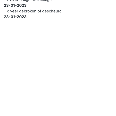
23-01-2023
1 x Veer gebroken of gescheurd
23-01-2023
1 x Richtingaanwijzers niet van gelijke grootte/sterkte/kleur
06-01-2022
1 x Veer gebroken of gescheurd
05-01-2022
1 x Veer gebroken of gescheurd
05-03-2020
4 x Achterlicht werkt niet (goed)
05-03-2020
1 x Uitlaatsysteem niet gasdicht
20-11-2015
1 x Werking/toestand verplicht licht/retroreflector 5.*.55
1 Benzine - Brandstof/verbruik
brandstof
Brandstofverbruik buiten
4,90 l/100km
Brandstofverbruik
5,90 l/100km
gecombineerd