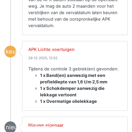
weg. Je mag de auto 2 maanden voor het
verstrijken van de vervaldatum laten keuren
met behoud van de oorspronkelijke APK
vervaldatum.
APK Lichte voertuigen
keuring
29-12-2025, 12:52
Tijdens de controle 3 gebrek(en) gevonden:
1 x Band(en) aanwezig met een
profieldiepte van 1,6 t/m 2,5 mm
1 x Schokdemper aanwezig die
lekkage vertoont
1 x Overmatige olielekkage
Nieuwe eigenaar
nieuwe_eigenaar