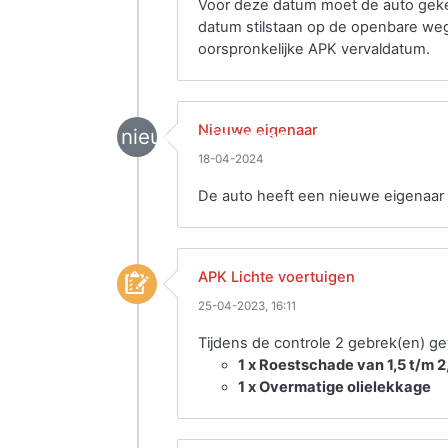
Voor deze datum moet de auto gekeu
datum stilstaan op de openbare weg
oorspronkelijke APK vervaldatum.
Nieuwe eigenaar
nieuwe_eigenaar
18-04-2024
De auto heeft een nieuwe eigenaar 
APK Lichte voertuigen
25-04-2023, 16:11
Tijdens de controle 2 gebrek(en) g
1 x Roestschade van 1,5 t/m 
1 x Overmatige olielekkage