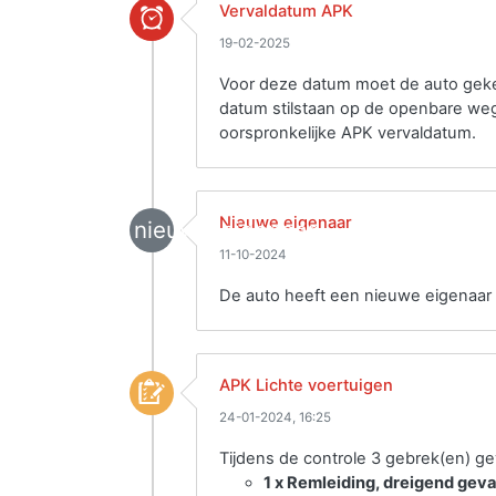
Vervaldatum APK
19-02-2025
Voor deze datum moet de auto gekeu
datum stilstaan op de openbare weg
oorspronkelijke APK vervaldatum.
Nieuwe eigenaar
nieuwe_eigenaar
11-10-2024
De auto heeft een nieuwe eigenaar 
APK Lichte voertuigen
24-01-2024, 16:25
Tijdens de controle 3 gebrek(en) g
1 x Remleiding, dreigend gev