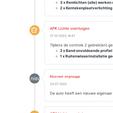
3 x Remlichten (alle) werken 
2 x Kentekenplaatverlichting 
APK Lichte voertuigen
27-01-2023, 16:47
Tijdens de controle 2 gebrek(en) g
2 x Band onvoldoende profiel
1 x Ruitenwisserinstallatie g
Nieuwe eigenaar
nieuwe_eigenaar
23-07-2022
De auto heeft een nieuwe eigenaar 