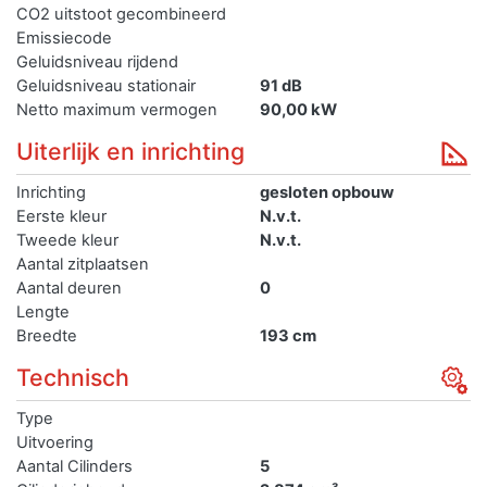
CO2 uitstoot gecombineerd
Emissiecode
Geluidsniveau rijdend
Geluidsniveau stationair
91 dB
Netto maximum vermogen
90,00 kW
Uiterlijk en inrichting
Inrichting
gesloten opbouw
Eerste kleur
N.v.t.
Tweede kleur
N.v.t.
Aantal zitplaatsen
Aantal deuren
0
Lengte
Breedte
193 cm
Technisch
Type
Uitvoering
Aantal Cilinders
5