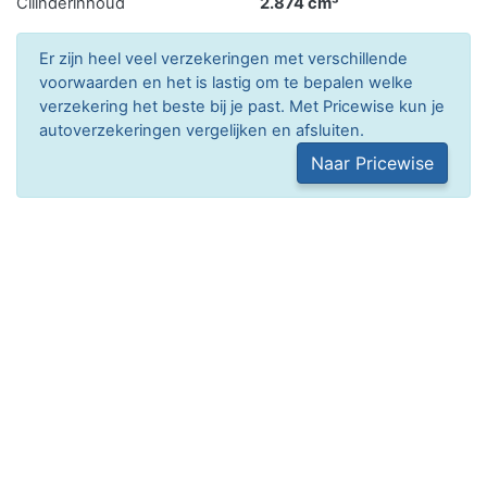
Cilinderinhoud
2.874 cm³
Er zijn heel veel verzekeringen met verschillende
voorwaarden en het is lastig om te bepalen welke
verzekering het beste bij je past. Met Pricewise kun je
autoverzekeringen vergelijken en afsluiten.
Naar Pricewise
Gewichten
Laadvermogen
1.652 kg
Massa leeg voertuig
1.848 kg
Massa rijklaar
1.948 kg
Toegestane massa voertuig
3.500 kg
Max trekken geremd
2.800 kg
Max trekken ongeremd
750 kg
Max trekken autonoom
geremd
Max trekken middanas
geremd