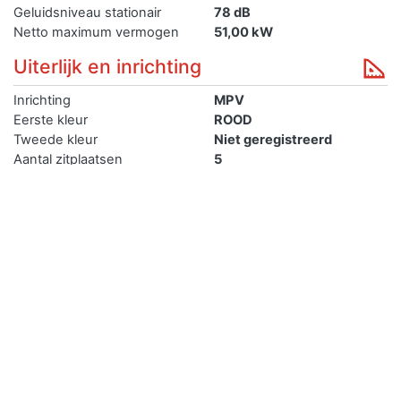
Geluidsniveau stationair
78 dB
Netto maximum vermogen
51,00 kW
Uiterlijk en inrichting
Inrichting
MPV
Eerste kleur
ROOD
Tweede kleur
Niet geregistreerd
Aantal zitplaatsen
5
Aantal deuren
4
Lengte
360 cm
Breedte
Technisch
Type
TA
Uitvoering
M51AZ1
Aantal Cilinders
3
Cilinderinhoud
998 cm³
Er zijn heel veel verzekeringen met verschillende