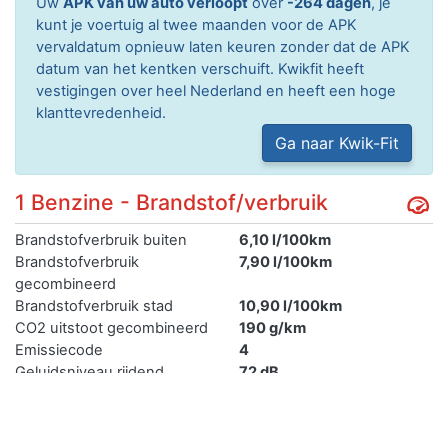
Uw
APK van uw auto verloopt
over
-264 dagen
, je
kunt je voertuig al twee maanden voor de APK
vervaldatum opnieuw laten keuren zonder dat de APK
datum van het kentken verschuift. Kwikfit heeft
vestigingen over heel Nederland en heeft een hoge
klanttevredenheid.
Ga naar Kwik-Fit
1 Benzine - Brandstof/verbruik
Brandstofverbruik buiten
6,10 l/100km
Brandstofverbruik
7,90 l/100km
gecombineerd
Brandstofverbruik stad
10,90 l/100km
CO2 uitstoot gecombineerd
190 g/km
Emissiecode
4
Geluidsniveau rijdend
72 dB
Geluidsniveau stationair
89 dB
Netto maximum vermogen
110,00 kW