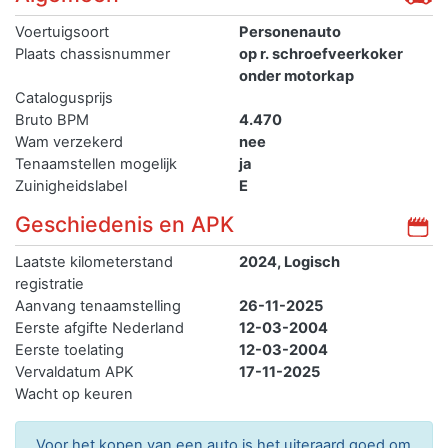
Voertuigsoort
Personenauto
Plaats chassisnummer
op r. schroefveerkoker
onder motorkap
Catalogusprijs
Bruto BPM
4.470
Wam verzekerd
nee
Tenaamstellen mogelijk
ja
Zuinigheidslabel
E
Geschiedenis en APK
Laatste kilometerstand
2024, Logisch
registratie
Aanvang tenaamstelling
26-11-2025
Eerste afgifte Nederland
12-03-2004
Eerste toelating
12-03-2004
Vervaldatum APK
17-11-2025
Wacht op keuren
Voor het kopen van een auto is het uiteraard goed om