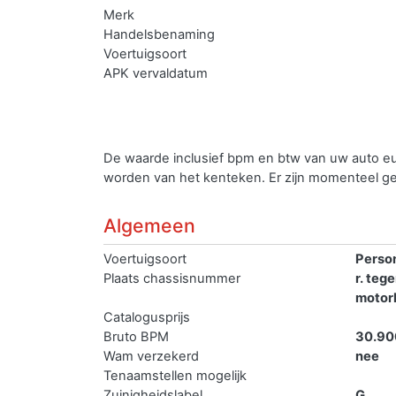
Merk
Handelsbenaming
Voertuigsoort
APK vervaldatum
De waarde inclusief bpm en btw van uw auto e
worden van het kenteken.
Er zijn momenteel g
Algemeen
Voertuigsoort
Perso
Plaats chassisnummer
r. teg
motor
Catalogusprijs
Bruto BPM
30.90
Wam verzekerd
nee
Tenaamstellen mogelijk
Zuinigheidslabel
G