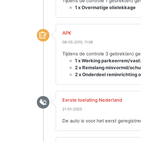
Tijdens de controle 1 gebrek(en) g
1 x Overmatige olielekkage
APK
08-05-2015, 11:08
Tijdens de controle 3 gebrek(en) g
1 x Werking parkeerrem/vastz
2 x Remslang misvormd/schuu
2 x Onderdeel reminrichting o
Eerste toelating Nederland
21-01-2003
De auto is voor het eerst geregistre