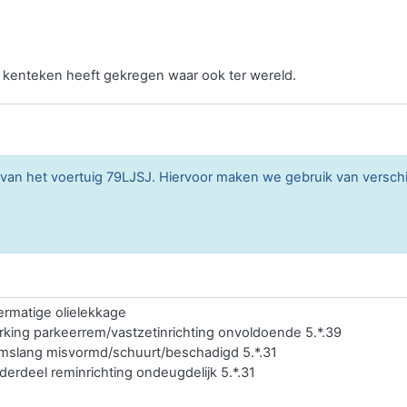
n kenteken heeft gekregen waar ook ter wereld.
n van het voertuig 79LJSJ. Hiervoor maken we gebruik van versc
ermatige olielekkage
rking parkeerrem/vastzetinrichting onvoldoende 5.*.39
mslang misvormd/schuurt/beschadigd 5.*.31
derdeel reminrichting ondeugdelijk 5.*.31