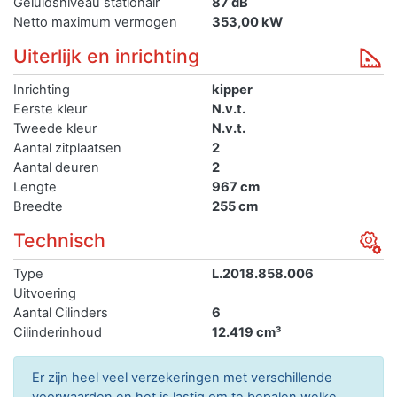
Geluidsniveau stationair
87 dB
Netto maximum vermogen
353,00 kW
Uiterlijk en inrichting
Inrichting
kipper
Eerste kleur
N.v.t.
Tweede kleur
N.v.t.
Aantal zitplaatsen
2
Aantal deuren
2
Lengte
967 cm
Breedte
255 cm
Technisch
Type
L.2018.858.006
Uitvoering
Aantal Cilinders
6
Cilinderinhoud
12.419 cm³
Er zijn heel veel verzekeringen met verschillende
voorwaarden en het is lastig om te bepalen welke