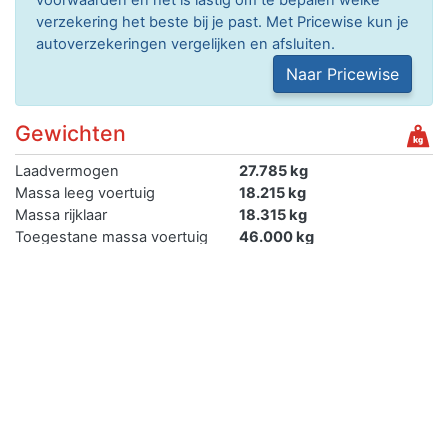
verzekering het beste bij je past. Met Pricewise kun je
autoverzekeringen vergelijken en afsluiten.
Naar Pricewise
Gewichten
Laadvermogen
27.785 kg
Massa leeg voertuig
18.215 kg
Massa rijklaar
18.315 kg
Toegestane massa voertuig
46.000 kg
Max trekken geremd
Max trekken ongeremd
Max trekken autonoom
geremd
Max trekken middanas
geremd
Max trekken oplegger
geremd