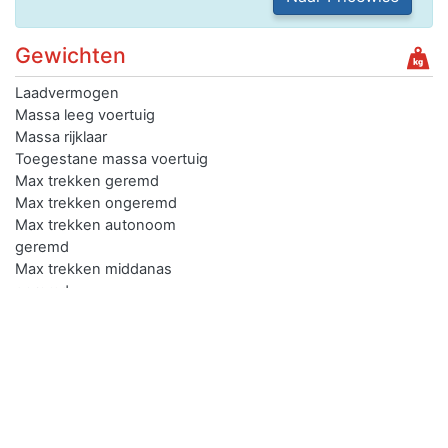
Gewichten
Laadvermogen
Massa leeg voertuig
Massa rijklaar
Toegestane massa voertuig
Max trekken geremd
Max trekken ongeremd
Max trekken autonoom
geremd
Max trekken middanas
geremd
Max trekken oplegger
geremd
Verkopen
Je kan de auto met kenteken 86FKS9 gemakkelijk online
verkopen.