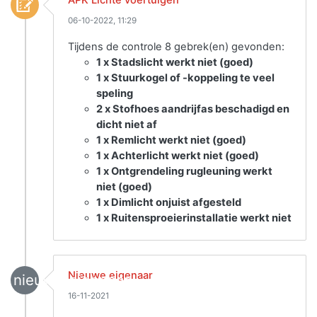
06-10-2022, 11:29
Tijdens de controle 8 gebrek(en) gevonden:
1 x Stadslicht werkt niet (goed)
1 x Stuurkogel of -koppeling te veel
speling
2 x Stofhoes aandrijfas beschadigd en
dicht niet af
1 x Remlicht werkt niet (goed)
1 x Achterlicht werkt niet (goed)
1 x Ontgrendeling rugleuning werkt
niet (goed)
1 x Dimlicht onjuist afgesteld
1 x Ruitensproeierinstallatie werkt niet
Nieuwe eigenaar
nieuwe_eigenaar
16-11-2021