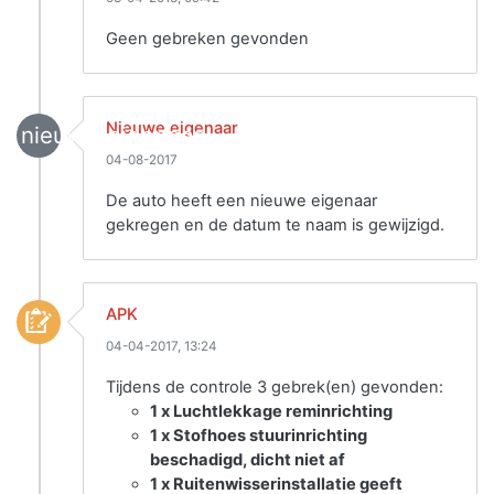
Geen gebreken gevonden
Nieuwe eigenaar
nieuwe_eigenaar
04-08-2017
De auto heeft een nieuwe eigenaar
gekregen en de datum te naam is gewijzigd.
APK
04-04-2017, 13:24
Tijdens de controle 3 gebrek(en) gevonden:
1 x Luchtlekkage reminrichting
1 x Stofhoes stuurinrichting
beschadigd, dicht niet af
1 x Ruitenwisserinstallatie geeft