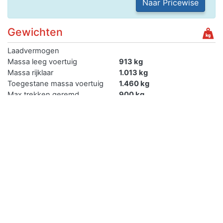
Naar Pricewise
Gewichten
Laadvermogen
Massa leeg voertuig
913 kg
Massa rijklaar
1.013 kg
Toegestane massa voertuig
1.460 kg
Max trekken geremd
900 kg
Max trekken ongeremd
450 kg
Max trekken autonoom
geremd
Max trekken middanas
geremd
Max trekken oplegger
geremd
Verkopen
Je kan de auto met kenteken DNXJ36 gemakkelijk online
verkopen.