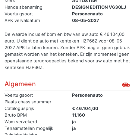
Merk
AUTOSTAR
Handelsbenaming
DESIGN EDITION V630LJ
Voertuigsoort
Personenauto
APK vervaldatum
08-05-2027
De waarde inclusief bpm en btw van uw auto € 46.104,00
euro. U dient de auto met kenteken HZP66Z voor 08-05-
2027 APK te laten keuren. Zonder APK mag er geen gebruik
gemaakt worden van het kenteken.
Er zijn momenteel geen
openstaande terugroepacties bekend voor uw auto met het
kenteken HZP66Z.
Algemeen
Voertuigsoort
Personenauto
Plaats chassisnummer
Catalogusprijs
€ 46.104,00
Bruto BPM
11.160
Wam verzekerd
ja
Tenaamstellen mogelijk
ja
Zuinigheidslabel