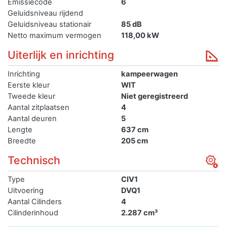
Emissiecode
6
Geluidsniveau rijdend
Geluidsniveau stationair
85 dB
Netto maximum vermogen
118,00 kW
Uiterlijk en inrichting
Inrichting
kampeerwagen
Eerste kleur
WIT
Tweede kleur
Niet geregistreerd
Aantal zitplaatsen
4
Aantal deuren
5
Lengte
637 cm
Breedte
205 cm
Technisch
Type
CIV1
Uitvoering
DVQ1
Aantal Cilinders
4
Cilinderinhoud
2.287 cm³