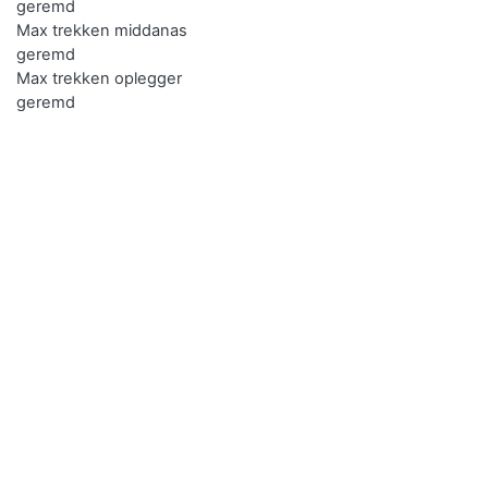
geremd
Max trekken middanas
geremd
Max trekken oplegger
geremd
Verkopen
Je kan de auto met kenteken LNT40H gemakkelijk online
verkopen.
De eerste en de goedkoopste methode is je auto zelf
verkopen door deze te delen via sociaal media. Druk op de
knop in het menu om deze link te delen. Type er een eerlijk
verhaal bij met een realistische prijs aangezien je de auto
middels deze manier vaak verkoopt aan een bekende.
Vraag je vrienden het bericht te delen voor een groter
bereik.
De tweede optie is de auto zelf verkopen middels een
platform. Bij
Marktplaats Auto
heeft u elke maand 1 miljoen
potentiële autokopers. De kans op een succesvolle verkoop