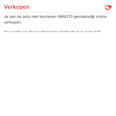
Verkopen
Je kan de auto met kenteken NM4210 gemakkelijk online
verkopen.
De eerste en de goedkoopste methode is je auto zelf
verkopen door deze te delen via sociaal media. Druk op de
knop in het menu om deze link te delen. Type er een eerlijk
verhaal bij met een realistische prijs aangezien je de auto
middels deze manier vaak verkoopt aan een bekende.
Vraag je vrienden het bericht te delen voor een groter
bereik.
De tweede optie is de auto zelf verkopen middels een
platform. Bij
Marktplaats Auto
heeft u elke maand 1 miljoen
potentiële autokopers. De kans op een succesvolle verkoop
is daarmee 2 x zo groot als waar dan ook.
De derde mogelijkheid is de auto direct verkopen middels
een auto inkoper. Deze geeft voor elke auto binnen 24 uur
een bod opbasis van de beschikbare gegevens en overige