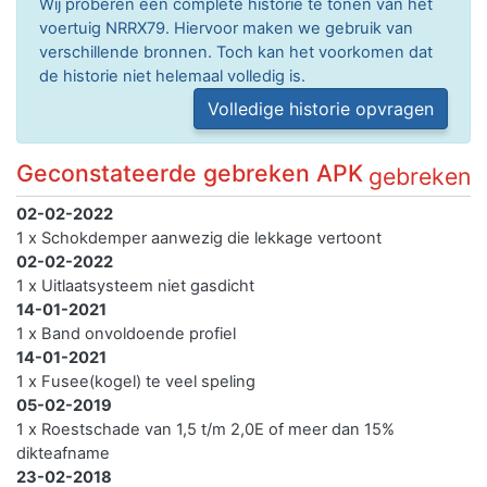
Wij proberen een complete historie te tonen van het
voertuig NRRX79. Hiervoor maken we gebruik van
verschillende bronnen. Toch kan het voorkomen dat
de historie niet helemaal volledig is.
Volledige historie opvragen
Geconstateerde gebreken APK
gebreken
02-02-2022
1 x Schokdemper aanwezig die lekkage vertoont
02-02-2022
1 x Uitlaatsysteem niet gasdicht
14-01-2021
1 x Band onvoldoende profiel
14-01-2021
1 x Fusee(kogel) te veel speling
05-02-2019
1 x Roestschade van 1,5 t/m 2,0E of meer dan 15%
dikteafname
23-02-2018