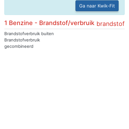
Ga naar Kwik-Fit
1 Benzine - Brandstof/verbruik
brandstof
Brandstofverbruik buiten
Brandstofverbruik
gecombineerd
Brandstofverbruik stad
CO2 uitstoot gecombineerd
Emissiecode
2
Geluidsniveau rijdend
Geluidsniveau stationair
84 dB
Netto maximum vermogen
62,00 kW
Uiterlijk en inrichting
Inrichting
hatchback
Eerste kleur
GRIJS
Tweede kleur
Niet geregistreerd
Aantal zitplaatsen