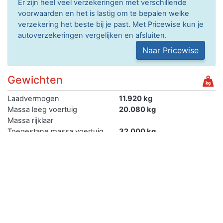
Er zijn heel veel verzekeringen met verschillende
voorwaarden en het is lastig om te bepalen welke
verzekering het beste bij je past. Met Pricewise kun je
autoverzekeringen vergelijken en afsluiten.
Naar Pricewise
Gewichten
Laadvermogen
11.920 kg
Massa leeg voertuig
20.080 kg
Massa rijklaar
Toegestane massa voertuig
32.000 kg
Max trekken geremd
Max trekken ongeremd
Max trekken autonoom
geremd
Max trekken middanas
geremd
Max trekken oplegger
geremd