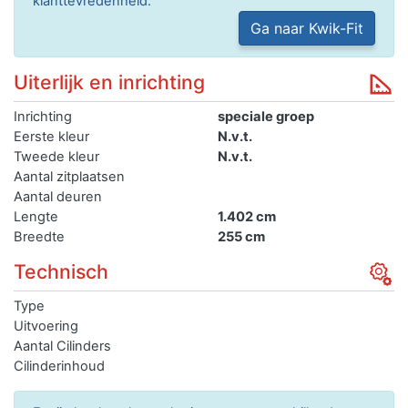
klanttevredenheid.
Ga naar Kwik-Fit
Uiterlijk en inrichting
Inrichting
speciale groep
Eerste kleur
N.v.t.
Tweede kleur
N.v.t.
Aantal zitplaatsen
Aantal deuren
Lengte
1.402 cm
Breedte
255 cm
Technisch
Type
Uitvoering
Aantal Cilinders
Cilinderinhoud